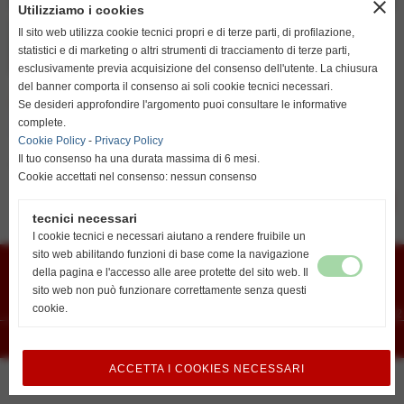
close
Utilizziamo i cookies
resta su italiano
Il sito web utilizza cookie tecnici propri e di terze parti, di profilazione,
statistici e di marketing o altri strumenti di tracciamento di terze parti,
esclusivamente previa acquisizione del consenso dell'utente. La chiusura
del banner comporta il consenso ai soli cookie tecnici necessari.
go to english
Se desideri approfondire l'argomento puoi consultare le informative
http://www.unionvislendinara.it
complete.
Cookie Policy
-
Privacy Policy
Il tuo consenso ha una durata massima di 6 mesi.
Promozione
Cookie accettati nel consenso: nessun consenso
successivo >>
tecnici necessari
I cookie tecnici e necessari aiutano a rendere fruibile un
Union Vis ssdrl
sito web abilitando funzioni di base come la navigazione
Via G. Marconi 6 - cap 45026 - Lendinara (Ro)
della pagina e l'accesso alle aree protette del sito web. Il
E-mail
vislendinara@gmail.com
Segreteria
Lendinara Viale della Pace
sito web non può funzionare correttamente senza questi
Recapiti telefonici:
cookie.
Lovisari Nicolas 3492807291 - Orlando Alberto 3488502172
Realizzazione siti web www.sitoper.it
ACCETTA I COOKIES NECESSARI