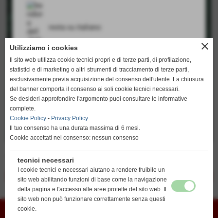
resta su italiano
close
Utilizziamo i cookies
Il sito web utilizza cookie tecnici propri e di terze parti, di profilazione,
statistici e di marketing o altri strumenti di tracciamento di terze parti,
go to english
esclusivamente previa acquisizione del consenso dell'utente. La chiusura
http://www.unionvislendinara.it
del banner comporta il consenso ai soli cookie tecnici necessari.
Se desideri approfondire l'argomento puoi consultare le informative
complete.
Cookie Policy
-
Privacy Policy
Il tuo consenso ha una durata massima di 6 mesi.
Cookie accettati nel consenso: nessun consenso
Le regole del gioco
tecnici necessari
I cookie tecnici e necessari aiutano a rendere fruibile un
<< precedente
successivo >>
sito web abilitando funzioni di base come la navigazione
della pagina e l'accesso alle aree protette del sito web. Il
sito web non può funzionare correttamente senza questi
Union Vis ssdrl
cookie.
Via G. Marconi 6 - cap 45026 - Lendinara (Ro)
E-mail
vislendinara@gmail.com