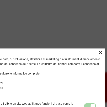
close
ze parti, di profilazione, statistici e di marketing o altri strumenti di tracciamento
successivo >>
ione del consenso dell'utente. La chiusura del banner comporta il consenso ai
ultare le informative complete.
si.
nso
re fruibile un sito web abilitando funzioni di base come la