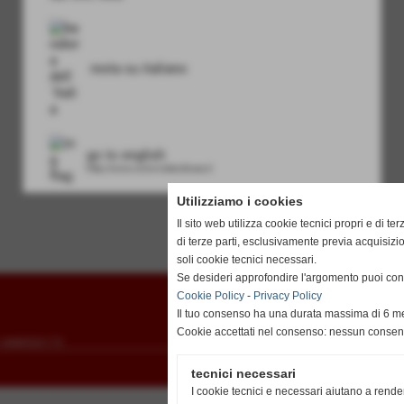
resta su italiano
go to english
http://www.unionvislendinara.it
Utilizziamo i cookies
Il sito web utilizza cookie tecnici propri e di ter
di terze parti, esclusivamente previa acquisiz
soli cookie tecnici necessari.
Se desideri approfondire l'argomento puoi cons
Cookie Policy
-
Privacy Policy
Il tuo consenso ha una durata massima di 6 me
Cookie accettati nel consenso: nessun conse
to 3488502172
Realizzazione siti web www.sitoper.it
tecnici necessari
I cookie tecnici e necessari aiutano a rende