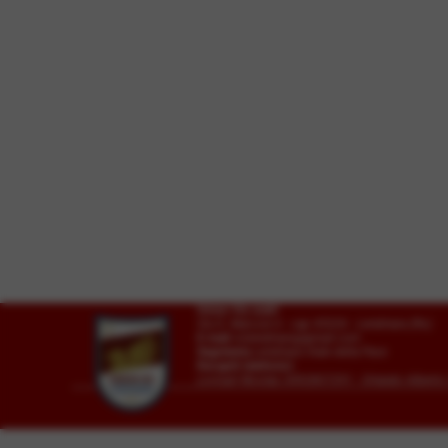
Union Vis ssdrl
Via G. Marconi 6 - cap 45026 - Lendinara (Ro)
E-mail
vislendinara@gmail.com
Segreteria
Lendinara Viale della Pace
Recapiti telefonici:
Lovisari Nicolas 3492807291 - Orlando Alber