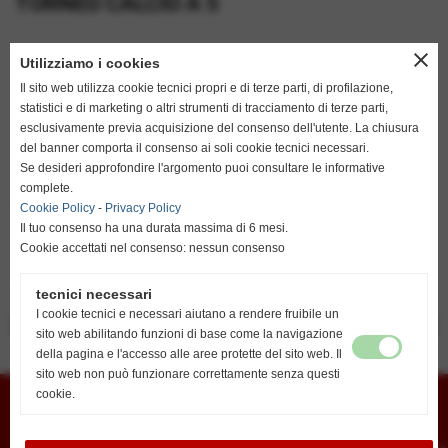
TORNEO CALCIO A 5
close
Utilizziamo i cookies
Il sito web utilizza cookie tecnici propri e di terze parti, di profilazione,
statistici e di marketing o altri strumenti di tracciamento di terze parti,
esclusivamente previa acquisizione del consenso dell'utente. La chiusura
del banner comporta il consenso ai soli cookie tecnici necessari.
Se desideri approfondire l'argomento puoi consultare le informative
complete.
Cookie Policy
-
Privacy Policy
Il tuo consenso ha una durata massima di 6 mesi.
Cookie accettati nel consenso: nessun consenso
CLICCA SULLA FOTO E VAI AL FANTASTICO VIDEO
tecnici necessari
I cookie tecnici e necessari aiutano a rendere fruibile un
<< precedente
successivo >>
sito web abilitando funzioni di base come la navigazione
della pagina e l'accesso alle aree protette del sito web. Il
sito web non può funzionare correttamente senza questi
Union Vis ssdrl
cookie.
Via G. Marconi 6 - cap 45026 - Lendinara (Ro)
E-mail
vislendinara@gmail.com
Segreteria
Lendinara Viale della Pace
Recapiti telefonici: