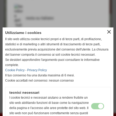
resta su italiano
close
Utilizziamo i cookies
Il sito web utilizza cookie tecnici propri e di terze parti, di profilazione,
go to english
statistici e di marketing o altri strumenti di tracciamento di terze parti,
http://www.unionvislendinara.it
esclusivamente previa acquisizione del consenso dell'utente. La chiusura
del banner comporta il consenso ai soli cookie tecnici necessari.
Se desideri approfondire l'argomento puoi consultare le informative
complete.
Cookie Policy
-
Privacy Policy
Il tuo consenso ha una durata massima di 6 mesi.
Cookie accettati nel consenso: nessun consenso
Summer Camp
tecnici necessari
I cookie tecnici e necessari aiutano a rendere fruibile un
<< precedente
successivo >>
sito web abilitando funzioni di base come la navigazione
della pagina e l'accesso alle aree protette del sito web. Il
sito web non può funzionare correttamente senza questi
Union Vis ssdrl