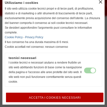
close
Recapiti telefonici:
Utilizziamo i cookies
resta su italiano
Lovisari Nicolas 3492807291 - Orlando Alberto 3488502172
Il sito web utilizza cookie tecnici propri e di terze parti, di profilazione,
Realizzazione siti web www.sitoper.it
statistici e di marketing o altri strumenti di tracciamento di terze parti,
esclusivamente previa acquisizione del consenso dell'utente. La chiusura
del banner comporta il consenso ai soli cookie tecnici necessari.
go to english
Se desideri approfondire l'argomento puoi consultare le informative
http://www.unionvislendinara.it
complete.
Cookie Policy
-
Privacy Policy
Il tuo consenso ha una durata massima di 6 mesi.
Cookie accettati nel consenso: nessun consenso
tecnici necessari
I cookie tecnici e necessari aiutano a rendere fruibile un
sito web abilitando funzioni di base come la navigazione
della pagina e l'accesso alle aree protette del sito web. Il
sito web non può funzionare correttamente senza questi
cookie.
ACCETTA I COOKIES NECESSARI