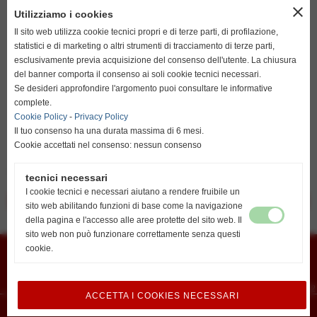
close
resta su italiano
Utilizziamo i cookies
Il sito web utilizza cookie tecnici propri e di terze parti, di profilazione,
statistici e di marketing o altri strumenti di tracciamento di terze parti,
esclusivamente previa acquisizione del consenso dell'utente. La chiusura
del banner comporta il consenso ai soli cookie tecnici necessari.
go to english
Se desideri approfondire l'argomento puoi consultare le informative
http://www.unionvislendinara.it
complete.
Cookie Policy
-
Privacy Policy
Il tuo consenso ha una durata massima di 6 mesi.
Cookie accettati nel consenso: nessun consenso
Gooooaaaall!!!!
tecnici necessari
I cookie tecnici e necessari aiutano a rendere fruibile un
<< precedente
successivo >>
sito web abilitando funzioni di base come la navigazione
della pagina e l'accesso alle aree protette del sito web. Il
sito web non può funzionare correttamente senza questi
Union Vis ssdrl
cookie.
Via G. Marconi 6 - cap 45026 - Lendinara (Ro)
E-mail
vislendinara@gmail.com
Segreteria
Lendinara Viale della Pace
Recapiti telefonici:
Lovisari Nicolas 3492807291 - Orlando Alberto 3488502172
ACCETTA I COOKIES NECESSARI
Realizzazione siti web www.sitoper.it