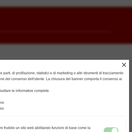
close
ze parti, di profilazione, statistici e di marketing o altri strumenti di tracciamento
ione del consenso dell'utente. La chiusura del banner comporta il consenso ai
ultare le informative complete.
si.
nso
re fruibile un sito web abilitando funzioni di base come la