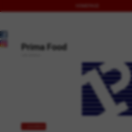
HOMEPAGE
Prima Food
Link Generici
<< precedente