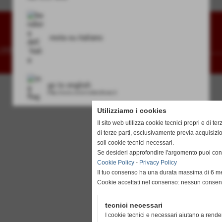
resta su italiano
to 3488502172
Realizzazione siti web www.sitoper.it
go to english
http://www.unionvislendinara.it
Utilizziamo i cookies
Il sito web utilizza cookie tecnici propri e di ter
di terze parti, esclusivamente previa acquisiz
soli cookie tecnici necessari.
Se desideri approfondire l'argomento puoi cons
Cookie Policy
-
Privacy Policy
Il tuo consenso ha una durata massima di 6 me
Cookie accettati nel consenso: nessun conse
tecnici necessari
I cookie tecnici e necessari aiutano a rende