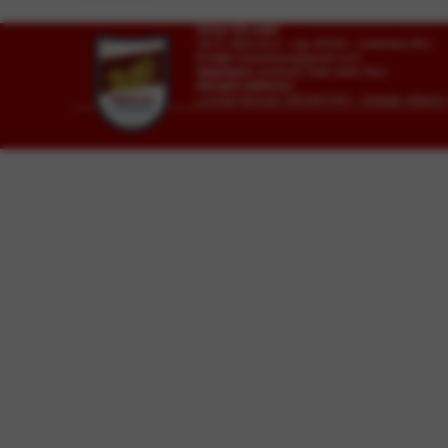
Union Vis ssdrl
Via G. Marconi 6 - cap 45026 - Lendinara (Ro)
E-mail
vislendinara@gmail.com
Segreteria
Lendinara Viale della Pace
Recapiti telefonici:
Lovisari Nicolas 3492807291 - Orlando Alber