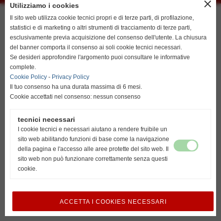
close
Utilizziamo i cookies
resta su italiano
Il sito web utilizza cookie tecnici propri e di terze parti, di profilazione,
statistici e di marketing o altri strumenti di tracciamento di terze parti,
esclusivamente previa acquisizione del consenso dell'utente. La chiusura
del banner comporta il consenso ai soli cookie tecnici necessari.
go to english
Se desideri approfondire l'argomento puoi consultare le informative
http://www.unionvislendinara.it
complete.
Cookie Policy
-
Privacy Policy
Il tuo consenso ha una durata massima di 6 mesi.
Cookie accettati nel consenso: nessun consenso
tecnici necessari
I cookie tecnici e necessari aiutano a rendere fruibile un
sito web abilitando funzioni di base come la navigazione
della pagina e l'accesso alle aree protette del sito web. Il
sito web non può funzionare correttamente senza questi
cookie.
ACCETTA I COOKIES NECESSARI