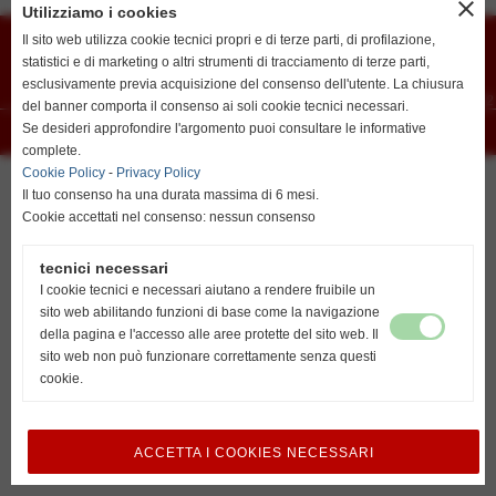
close
Utilizziamo i cookies
resta su italiano
Union Vis ssdrl
Via G. Marconi 6 - cap 45026 - Lendinara (Ro)
Il sito web utilizza cookie tecnici propri e di terze parti, di profilazione,
E-mail
vislendinara@gmail.com
statistici e di marketing o altri strumenti di tracciamento di terze parti,
Segreteria
Lendinara Viale della Pace
esclusivamente previa acquisizione del consenso dell'utente. La chiusura
Recapiti telefonici:
Lovisari Nicolas 3492807291 - Orlando Alberto 3488502172
del banner comporta il consenso ai soli cookie tecnici necessari.
go to english
Se desideri approfondire l'argomento puoi consultare le informative
Realizzazione siti web www.sitoper.it
http://www.unionvislendinara.it
complete.
Cookie Policy
-
Privacy Policy
Il tuo consenso ha una durata massima di 6 mesi.
Cookie accettati nel consenso: nessun consenso
tecnici necessari
I cookie tecnici e necessari aiutano a rendere fruibile un
sito web abilitando funzioni di base come la navigazione
della pagina e l'accesso alle aree protette del sito web. Il
sito web non può funzionare correttamente senza questi
cookie.
ACCETTA I COOKIES NECESSARI