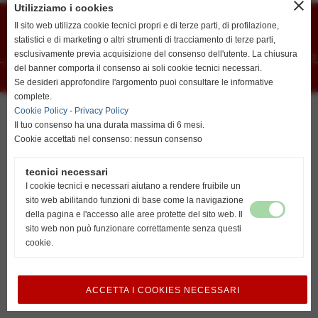
close
Utilizziamo i cookies
resta su italiano
Union Vis ssdrl
Via G. Marconi 6 - cap 45026 - Lendinara (Ro)
Il sito web utilizza cookie tecnici propri e di terze parti, di profilazione,
E-mail
vislendinara@gmail.com
Segreteria
Lendinara Viale della Pace
statistici e di marketing o altri strumenti di tracciamento di terze parti,
Recapiti telefonici:
esclusivamente previa acquisizione del consenso dell'utente. La chiusura
Lovisari Nicolas 3492807291 - Orlando Alberto 3488502172
del banner comporta il consenso ai soli cookie tecnici necessari.
go to english
Realizzazione siti web www.sitoper.it
Se desideri approfondire l'argomento puoi consultare le informative
http://www.unionvislendinara.it
complete.
Cookie Policy
-
Privacy Policy
Il tuo consenso ha una durata massima di 6 mesi.
Cookie accettati nel consenso: nessun consenso
tecnici necessari
I cookie tecnici e necessari aiutano a rendere fruibile un
sito web abilitando funzioni di base come la navigazione
della pagina e l'accesso alle aree protette del sito web. Il
sito web non può funzionare correttamente senza questi
cookie.
ACCETTA I COOKIES NECESSARI