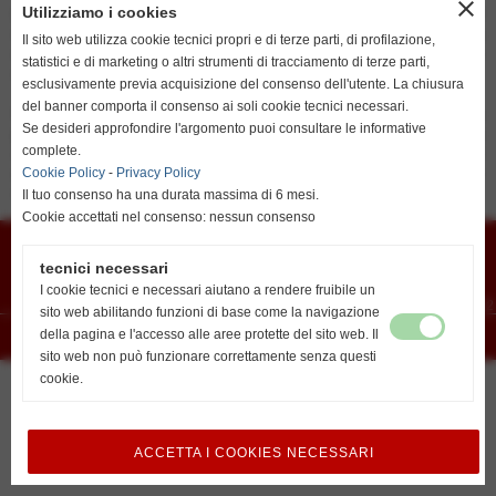
close
Utilizziamo i cookies
resta su italiano
Del resto anche la parola che viene usata per esprimere il
significato è sempre quella: sport; essere sportivi significa
Il sito web utilizza cookie tecnici propri e di terze parti, di profilazione,
saper vincere, ma vuol dire anche accettare le sconfitte, che
statistici e di marketing o altri strumenti di tracciamento di terze parti,
sicuramente arriveranno.
esclusivamente previa acquisizione del consenso dell'utente. La chiusura
del banner comporta il consenso ai soli cookie tecnici necessari.
Gli istruttori della Scuola Calcio si dedicano alla crescita
go to english
Se desideri approfondire l'argomento puoi consultare le informative
personale dei ragazzi. Impegnandosi con passione alla
http://www.unionvislendinara.it
complete.
strutturazione della persona del bambino. I ragazzi
cresceranno migliorando le loro capacità cognitive, affettive e
Cookie Policy
-
Privacy Policy
sociali.
Il tuo consenso ha una durata massima di 6 mesi.
Cookie accettati nel consenso: nessun consenso
Union Vis ssdrl
Via G. Marconi 6 - cap 45026 - Lendinara (Ro)
E-mail
vislendinara@gmail.com
tecnici necessari
Segreteria
Lendinara Viale della Pace
I cookie tecnici e necessari aiutano a rendere fruibile un
Recapiti telefonici:
Lovisari Nicolas 3492807291 - Orlando Alberto 3488502172
sito web abilitando funzioni di base come la navigazione
della pagina e l'accesso alle aree protette del sito web. Il
Realizzazione siti web www.sitoper.it
sito web non può funzionare correttamente senza questi
cookie.
ACCETTA I COOKIES NECESSARI