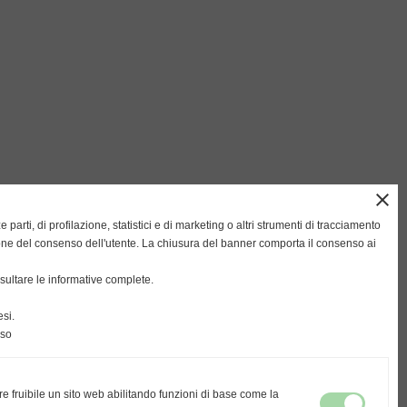
close
ze parti, di profilazione, statistici e di marketing o altri strumenti di tracciamento
ione del consenso dell'utente. La chiusura del banner comporta il consenso ai
ultare le informative complete.
si.
nso
re fruibile un sito web abilitando funzioni di base come la