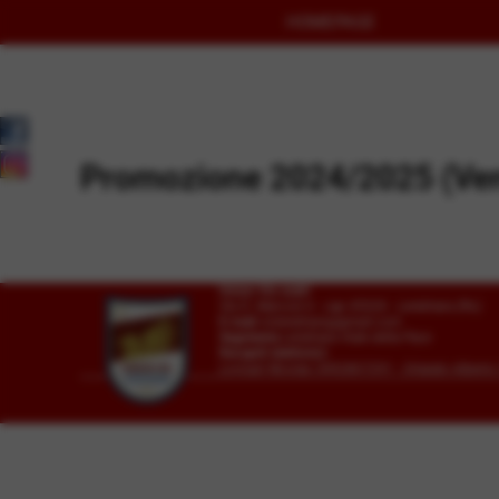
HOMEPAGE
Promozione 2024/2025 (Ven
Union Vis ssdrl
Via G. Marconi 6 - cap 45026 - Lendinara (Ro)
E-mail
vislendinara@gmail.com
Segreteria
Lendinara Viale della Pace
Recapiti telefonici:
Lovisari Nicolas 3492807291 - Orlando Alber