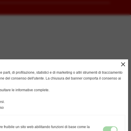
close
ze parti, di profilazione, statistici e di marketing o altri strumenti di tracciamento
ione del consenso dell'utente. La chiusura del banner comporta il consenso ai
ultare le informative complete.
si.
nso
re fruibile un sito web abilitando funzioni di base come la