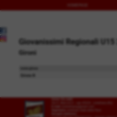
HOMEPAGE
Giovanissimi Regionali U15
Gironi
nome girone
Girone B
Union Vis ssdrl
Via G. Marconi 6 - cap 45026 - Lendinara (Ro)
E-mail
vislendinara@gmail.com
Segreteria
Lendinara Viale della Pace
Recapiti telefonici: