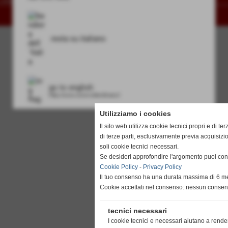
to 3488502172
Realizzazione siti web www.sitoper.it
resta su italiano
go to english
http://www.unionvislendinara.it
Utilizziamo i cookies
Il sito web utilizza cookie tecnici propri e di ter
di terze parti, esclusivamente previa acquisiz
soli cookie tecnici necessari.
Se desideri approfondire l'argomento puoi cons
Cookie Policy
-
Privacy Policy
Il tuo consenso ha una durata massima di 6 me
Cookie accettati nel consenso: nessun conse
tecnici necessari
I cookie tecnici e necessari aiutano a rende