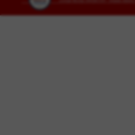
Lovisari Nicolas 3492807291 - Orlando Alber