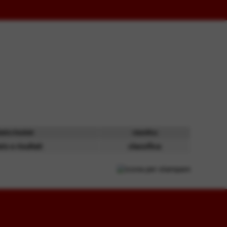
ario/risultati
classifica
io e risultati
classifica