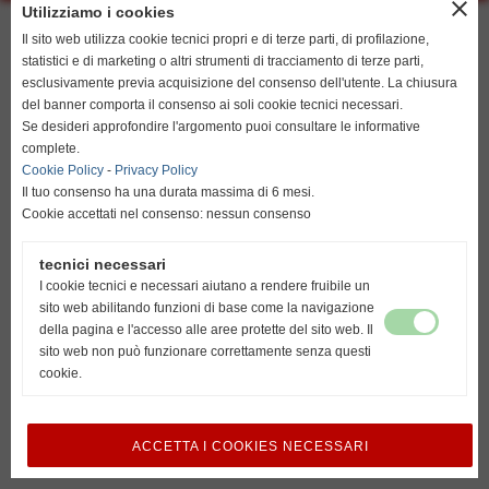
close
Utilizziamo i cookies
resta su italiano
Il sito web utilizza cookie tecnici propri e di terze parti, di profilazione,
statistici e di marketing o altri strumenti di tracciamento di terze parti,
esclusivamente previa acquisizione del consenso dell'utente. La chiusura
del banner comporta il consenso ai soli cookie tecnici necessari.
go to english
Se desideri approfondire l'argomento puoi consultare le informative
http://www.unionvislendinara.it
complete.
Cookie Policy
-
Privacy Policy
Il tuo consenso ha una durata massima di 6 mesi.
Cookie accettati nel consenso: nessun consenso
tecnici necessari
I cookie tecnici e necessari aiutano a rendere fruibile un
sito web abilitando funzioni di base come la navigazione
della pagina e l'accesso alle aree protette del sito web. Il
sito web non può funzionare correttamente senza questi
cookie.
ACCETTA I COOKIES NECESSARI