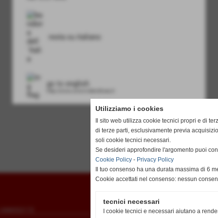
resta su italiano
go to english
http://www.unionvislendinara.it
Utilizziamo i cookies
Il sito web utilizza cookie tecnici propri e di ter
di terze parti, esclusivamente previa acquisiz
soli cookie tecnici necessari.
Se desideri approfondire l'argomento puoi cons
Cookie Policy
-
Privacy Policy
Il tuo consenso ha una durata massima di 6 me
Cookie accettati nel consenso: nessun conse
tecnici necessari
to 3488502172
I cookie tecnici e necessari aiutano a rende