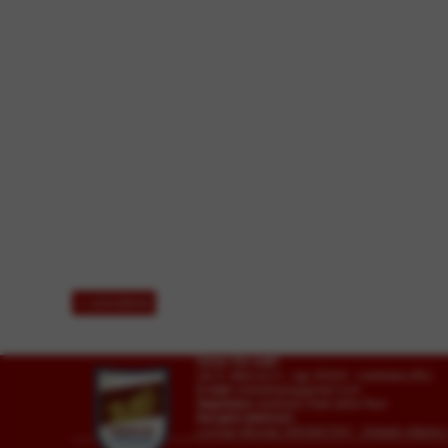
<< precedente
Union Vis ssdrl
Via G. Marconi 6 - cap 45026 - Lendinara (Ro)
E-mail
vislendinara@gmail.com
Segreteria
Lendinara Viale della Pace
Recapiti telefonici:
Lovisari Nicolas 3492807291 - Orlando Alber