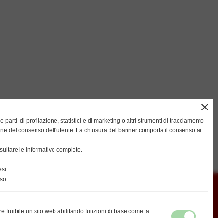
close
ze parti, di profilazione, statistici e di marketing o altri strumenti di tracciamento
ione del consenso dell'utente. La chiusura del banner comporta il consenso ai
successivo >>
ultare le informative complete.
si.
nso
re fruibile un sito web abilitando funzioni di base come la