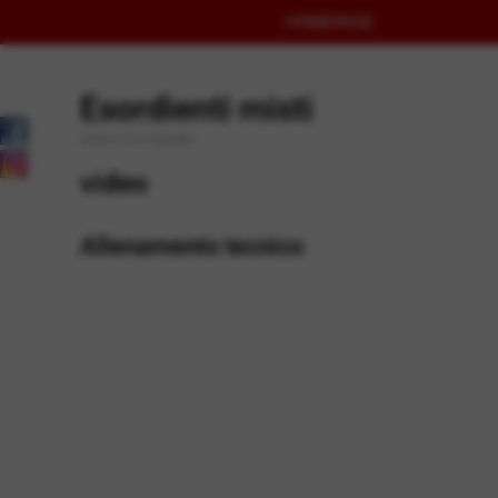
HOMEPAGE
Esordienti misti
Union Vis le Squadre
video
Allenamento tecnico