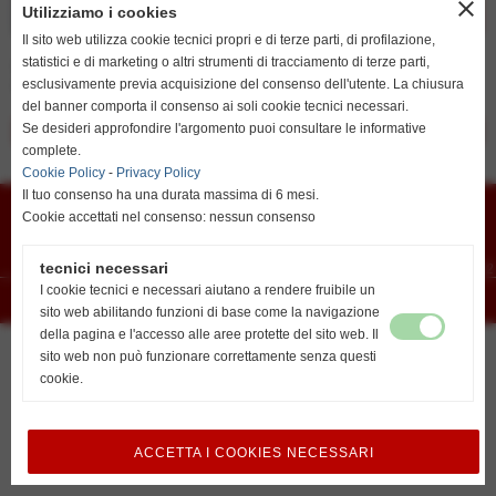
close
Utilizziamo i cookies
resta su italiano
Il sito web utilizza cookie tecnici propri e di terze parti, di profilazione,
statistici e di marketing o altri strumenti di tracciamento di terze parti,
Eccoci con le Novità, Cena per il nostro settore di base e
esclusivamente previa acquisizione del consenso dell'utente. La chiusura
Pranzo per il settore agonistico.
del banner comporta il consenso ai soli cookie tecnici necessari.
go to english
Se desideri approfondire l'argomento puoi consultare le informative
<< precedente
successivo >>
http://www.unionvislendinara.it
complete.
Cookie Policy
-
Privacy Policy
Union Vis ssdrl
Il tuo consenso ha una durata massima di 6 mesi.
Via G. Marconi 6 - cap 45026 - Lendinara (Ro)
Cookie accettati nel consenso: nessun consenso
E-mail
vislendinara@gmail.com
Segreteria
Lendinara Viale della Pace
Recapiti telefonici:
tecnici necessari
Lovisari Nicolas 3492807291 - Orlando Alberto 3488502172
I cookie tecnici e necessari aiutano a rendere fruibile un
Realizzazione siti web www.sitoper.it
sito web abilitando funzioni di base come la navigazione
della pagina e l'accesso alle aree protette del sito web. Il
sito web non può funzionare correttamente senza questi
cookie.
ACCETTA I COOKIES NECESSARI