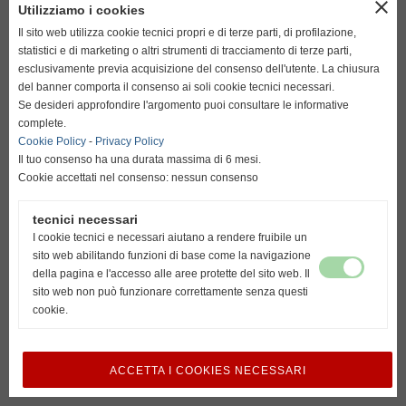
close
Utilizziamo i cookies
resta su italiano
Il sito web utilizza cookie tecnici propri e di terze parti, di profilazione,
statistici e di marketing o altri strumenti di tracciamento di terze parti,
esclusivamente previa acquisizione del consenso dell'utente. La chiusura
del banner comporta il consenso ai soli cookie tecnici necessari.
go to english
Se desideri approfondire l'argomento puoi consultare le informative
http://www.unionvislendinara.it
complete.
Cookie Policy
-
Privacy Policy
Il tuo consenso ha una durata massima di 6 mesi.
Cookie accettati nel consenso: nessun consenso
tecnici necessari
I cookie tecnici e necessari aiutano a rendere fruibile un
sito web abilitando funzioni di base come la navigazione
della pagina e l'accesso alle aree protette del sito web. Il
sito web non può funzionare correttamente senza questi
cookie.
ACCETTA I COOKIES NECESSARI