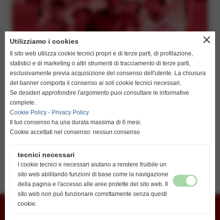
close
Utilizziamo i cookies
Il sito web utilizza cookie tecnici propri e di terze parti, di profilazione,
statistici e di marketing o altri strumenti di tracciamento di terze parti,
esclusivamente previa acquisizione del consenso dell'utente. La chiusura
del banner comporta il consenso ai soli cookie tecnici necessari.
Se desideri approfondire l'argomento puoi consultare le informative
complete.
Cookie Policy
-
Privacy Policy
Il tuo consenso ha una durata massima di 6 mesi.
Cookie accettati nel consenso: nessun consenso
ENTRA NELLA CATEGORIA
tecnici necessari
I cookie tecnici e necessari aiutano a rendere fruibile un
sito web abilitando funzioni di base come la navigazione
della pagina e l'accesso alle aree protette del sito web. Il
sito web non può funzionare correttamente senza questi
Union Vis ssdrl
cookie.
Via G. Marconi 6 - cap 45026 - Lendinara (Ro)
E-mail
vislendinara@gmail.com
Segreteria
Lendinara Viale della Pace