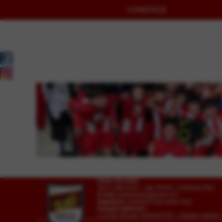
HOMEPAGE
Invia
Union Vis ssdrl
Via G. Marconi 6 - cap 45026 - Lendinara (Ro)
E-mail
vislendinara@gmail.com
Segreteria
Lendinara Viale della Pace
Recapiti telefonici:
Lovisari Nicolas 3492807291 - Orlando Alber