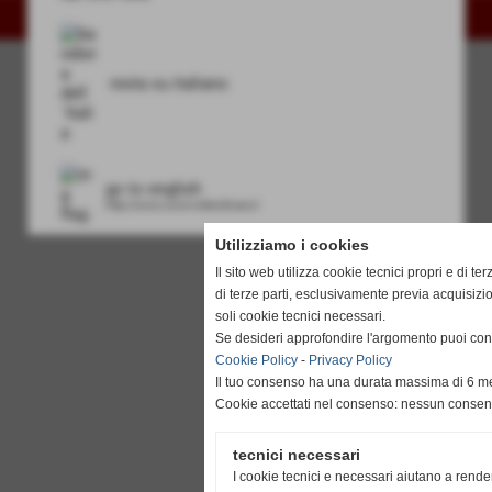
Realizzazione siti web www.sitoper.it
resta su italiano
go to english
http://www.unionvislendinara.it
Utilizziamo i cookies
Il sito web utilizza cookie tecnici propri e di ter
di terze parti, esclusivamente previa acquisiz
soli cookie tecnici necessari.
Se desideri approfondire l'argomento puoi cons
Cookie Policy
-
Privacy Policy
Il tuo consenso ha una durata massima di 6 me
Cookie accettati nel consenso: nessun conse
tecnici necessari
I cookie tecnici e necessari aiutano a rende