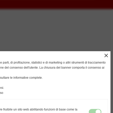
close
ze parti, di profilazione, statistici e di marketing o altri strumenti di tracciamento
ione del consenso dell'utente. La chiusura del banner comporta il consenso ai
ultare le informative complete.
si.
nso
re fruibile un sito web abilitando funzioni di base come la